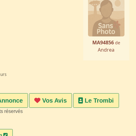
MA94856
de
Andrea
eurs
Annonce
Vos Avis
Le Trombi
ts réservés
on