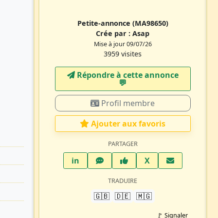
Petite-annonce
(MA98650)
Crée par :
Asap
Mise à jour 09/07/26
3959 visites
Répondre à cette annonce
💬​
Profil membre
Ajouter aux favoris
PARTAGER
LinkedIn
WhatsApp
Facebook
Twitter X
in
X
TRADUIRE
🇬🇧
🇩🇪
🇲🇬
🚩 Signaler