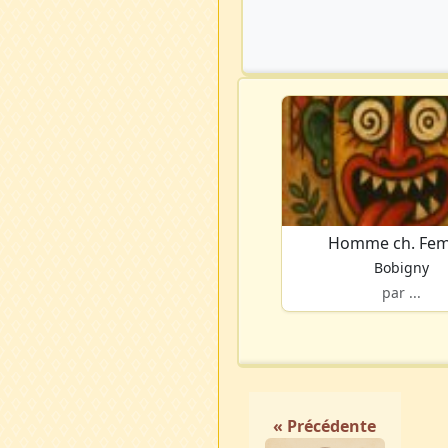
Homme ch. Fe
Bobigny
par ...
« Précédente