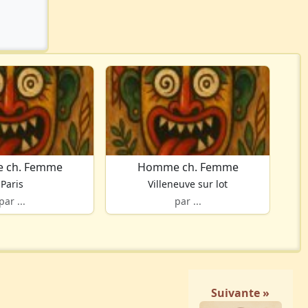
 ch. Femme
Homme ch. Femme
Paris
Villeneuve sur lot
par ...
par ...
Suivante »