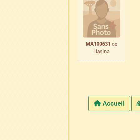
MA100631
de
Hasina
Accueil