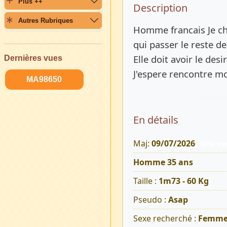
Plus ++
Description 
Description
Autres Rubriques
Homme francais Je c
qui passer le reste d
Elle doit avoir le desi
Dernières vues
J'espere rencontre 
MA98650
En détails
Maj:
09/07/2026
3959 Vu
Homme 35 ans
Taille :
1m73 - 60 Kg
Pseudo :
Asap
Sexe recherché :
Femm