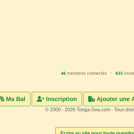
46
membres connectés
•
633
visit
Ma Bal
Inscription
Ajouter une 
© 2000 - 2026 Tonga-Soa.com - Tous droi
Ecrire au site pour toute questi