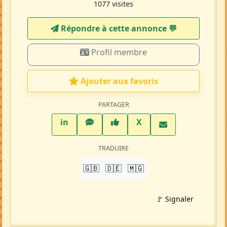
1077 visites
Répondre à cette annonce 💬​
Profil membre
Ajouter aux favoris
PARTAGER
LinkedIn
WhatsApp
Facebook
Twitter X
in
X
TRADUIRE
🇬🇧
🇩🇪
🇲🇬
🚩 Signaler