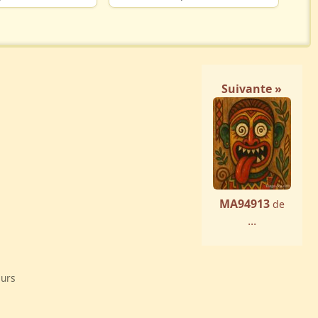
Suivante »
MA94913
de
...
eurs