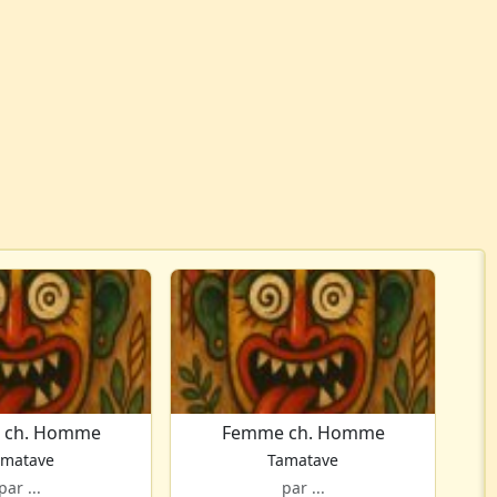
 ch. Homme
Femme ch. Homme
amatave
Tamatave
par ...
par ...