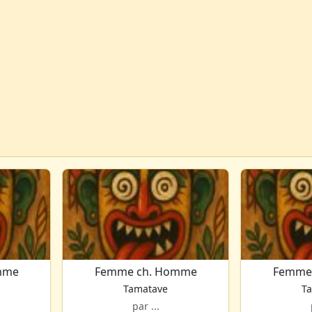
mme
Femme ch. Homme
Femme
Tamatave
T
par ...