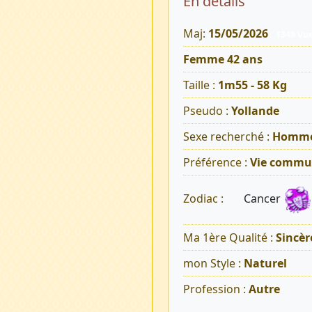
En détails
Maj:
15/05/2026
1349 Vu
Femme 42 ans
Taille :
1m55 - 58 Kg
Pseudo :
Yollande
Sexe recherché :
Homm
Préférence :
Vie commu
Cancer
Zodiac :
Ma 1ère Qualité :
Sincèr
mon Style :
Naturel
Profession :
Autre