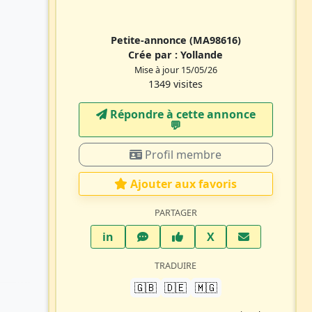
Petite-annonce
(MA98616)
Crée par :
Yollande
Mise à jour 15/05/26
1349 visites
Répondre à cette annonce
💬​
Profil membre
Ajouter aux favoris
PARTAGER
LinkedIn
WhatsApp
Facebook
Twitter X
in
X
TRADUIRE
🇬🇧
🇩🇪
🇲🇬