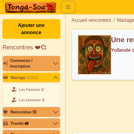
Accueil rencontres
Mariag
Ajouter une
annonce
Une re
Rencontres ❤️💞
Yollande 
Connexion /
Inscription
Mariage 👩🏽‍❤️‍👨🏽
Les Femmes 👗
Les Hommes 👖
Rencontres 💞
Trombi 📸