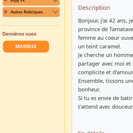
Plus ++
Description 
Description
Autres Rubriques
Bonjour, j'ai 42 ans, j
province de Tamatave
Dernières vues
femme au coeur ouvert
un teint caramel.
MA98616
Je cherche un homme 
partager avec moi et
complicite et d'amour
Ensemble, tissons une
bonheur.
Si tu es envie de bati
t'attend avec douceur