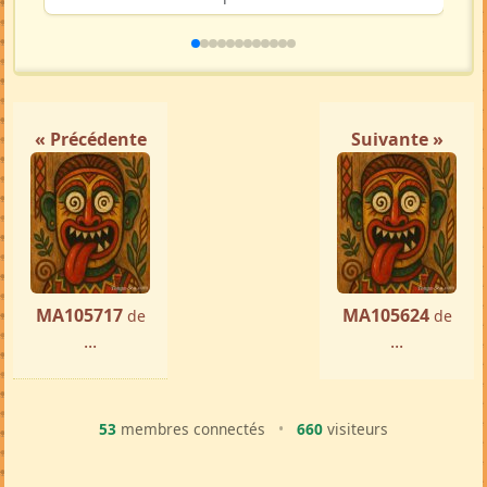
Maroantsetra
par ...
« Précédente
Suivante »
MA105717
MA105624
de
de
...
...
53
membres connectés
•
660
visiteurs