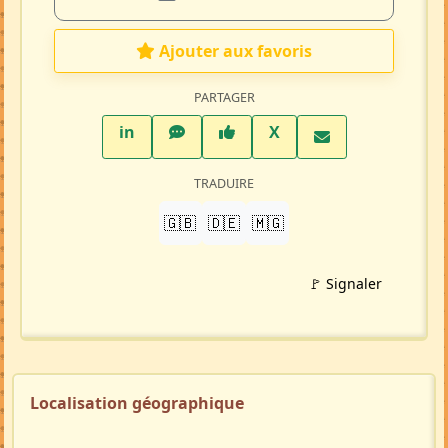
Profil membre
Ajouter aux favoris
PARTAGER
LinkedIn
WhatsApp
Facebook
Twitter X
in
X
TRADUIRE
🇬🇧
🇩🇪
🇲🇬
🚩 Signaler
Localisation géographique