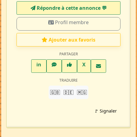
Mise à jour 11/05/26
1295 visites
Répondre à cette annonce 💬​
Profil membre
Ajouter aux favoris
PARTAGER
LinkedIn
WhatsApp
Facebook
Twitter X
in
X
TRADUIRE
🇬🇧
🇩🇪
🇲🇬
🚩 Signaler