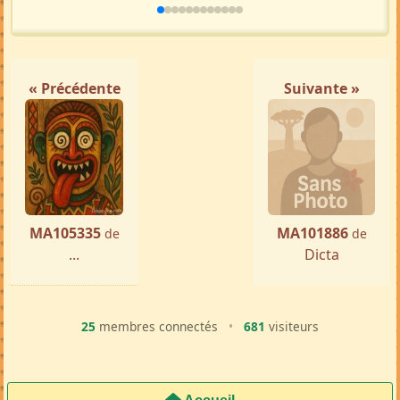
Femme ch. Homme
Antananarivo
par ...
« Précédente
Suivante »
MA105335
MA101886
de
de
...
Dicta