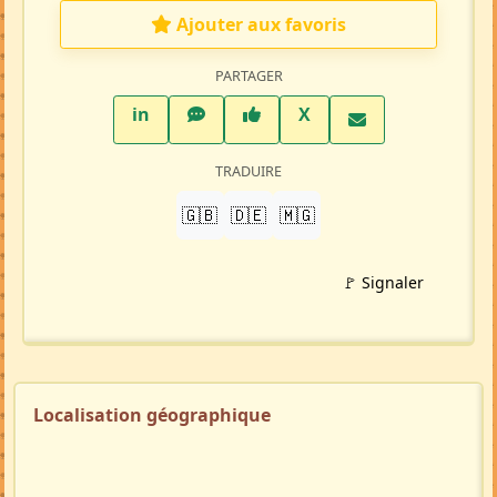
Répondre à cette annonce 💬​
Profil membre
Ajouter aux favoris
PARTAGER
LinkedIn
WhatsApp
Facebook
Twitter X
in
X
TRADUIRE
🇬🇧
🇩🇪
🇲🇬
🚩 Signaler