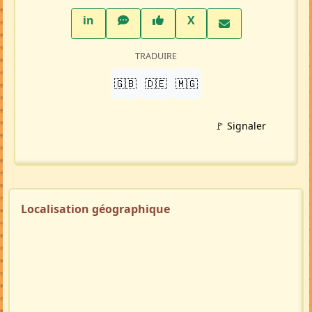
LinkedIn
WhatsApp
Facebook
Twitter X
in
X
TRADUIRE
🇬🇧
🇩🇪
🇲🇬
🚩 Signaler
Localisation géographique