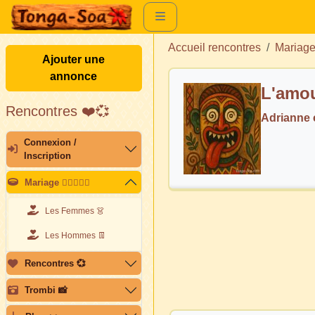
Accueil rencontres
Mariag
Ajouter une
annonce
L'amou
Rencontres ❤️💞
Adrianne
Connexion /
Inscription
Mariage 👩🏽‍❤️‍👨🏽
Les Femmes 👗
Les Hommes 👖
Rencontres 💞
Trombi 📸