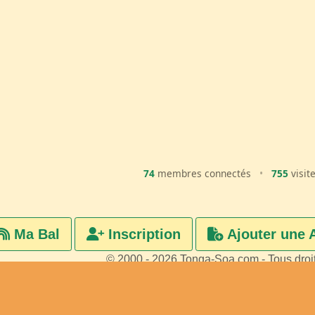
74
membres connectés
•
755
visit
Ma Bal
Inscription
Ajouter une 
© 2000 - 2026 Tonga-Soa.com - Tous droi
Ecrire au site pour toute questi