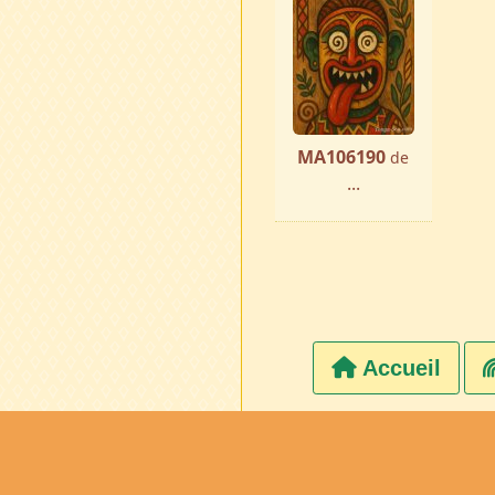
MA106190
de
...
Accueil