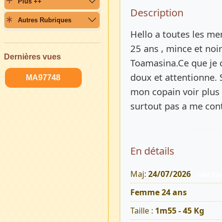
Plus ++
Description 
Description
Autres Rubriques
Hello a toutes les mem
25 ans , mince et noi
Dernières vues
Toamasina.Ce que je 
doux et attentionne. 
MA97748
mon copain voir plus s
surtout pas a me cont
En détails
Maj:
24/07/2026
3482 Vu
Femme 24 ans
Taille :
1m55 - 45 Kg