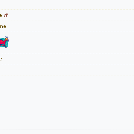
e
ne
e