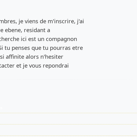
de l’annonce
bres, je viens de m'inscrire, j'ai
re ebene, residant a
cherche ici est un compagnon
Si tu penses que tu pourras etre
i affinite alors n'hesiter
acter et je vous repondrai
es