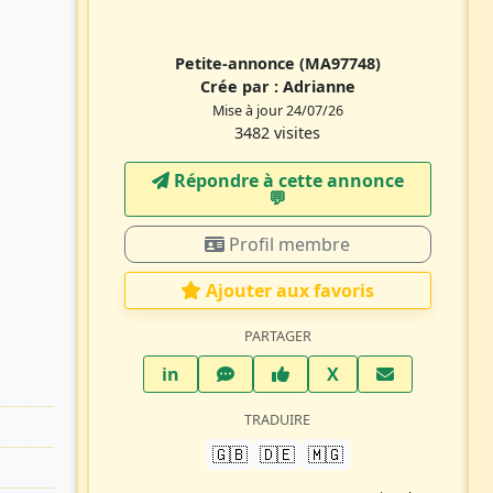
Petite-annonce
(MA97748)
Crée par :
Adrianne
Mise à jour 24/07/26
3482 visites
Répondre à cette annonce
💬​
Profil membre
Ajouter aux favoris
PARTAGER
LinkedIn
WhatsApp
Facebook
Twitter X
in
X
TRADUIRE
🇬🇧
🇩🇪
🇲🇬