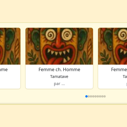
mme
Femme ch. Homme
Femme
Tamatave
T
par ...