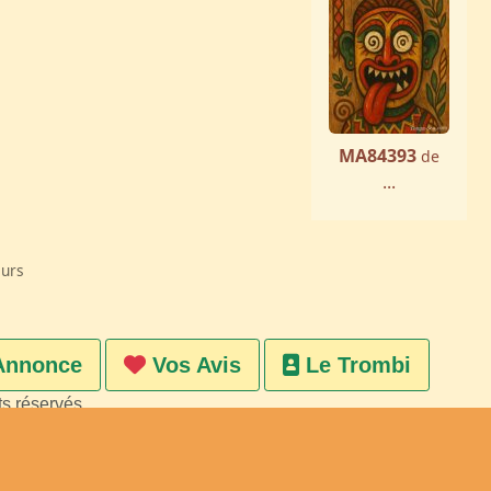
MA84393
de
...
eurs
Annonce
Vos Avis
Le Trombi
ts réservés
on