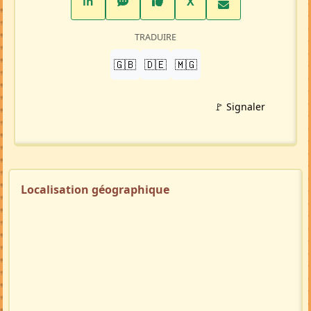
LinkedIn
WhatsApp
Facebook
Twitter X
in
X
TRADUIRE
🇬🇧
🇩🇪
🇲🇬
🚩 Signaler
Localisation géographique