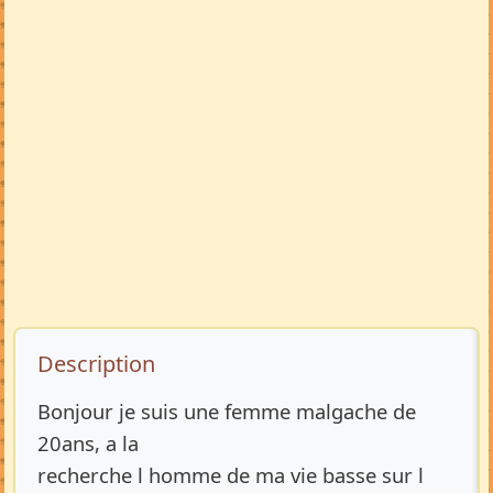
Description de l’annonce
Description
Bonjour je suis une femme malgache de
20ans, a la
recherche l homme de ma vie basse sur l