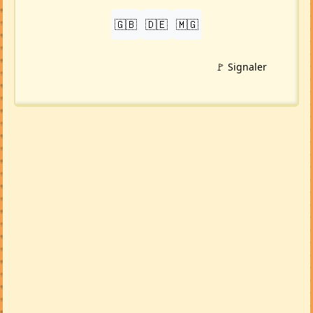
🇬🇧
🇩🇪
🇲🇬
🚩 Signaler