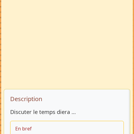
Description de l’annonce
Description
Discuter le temps diera …
En bref