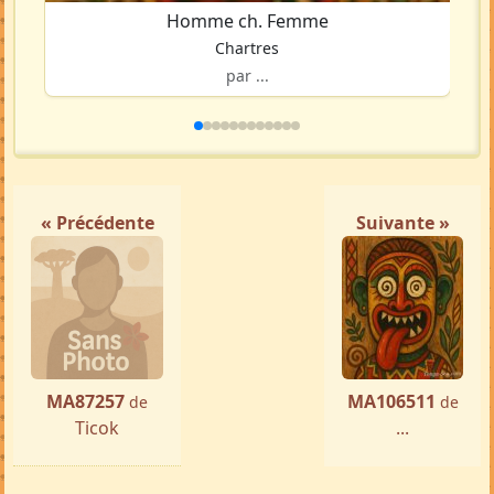
Homme ch. Femme
Chartres
par ...
« Précédente
Suivante »
MA87257
MA106511
de
de
Ticok
...