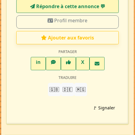
Répondre à cette annonce 💬​
Profil membre
Ajouter aux favoris
PARTAGER
LinkedIn
WhatsApp
Facebook
Twitter X
in
X
TRADUIRE
🇬🇧
🇩🇪
🇲🇬
🚩 Signaler