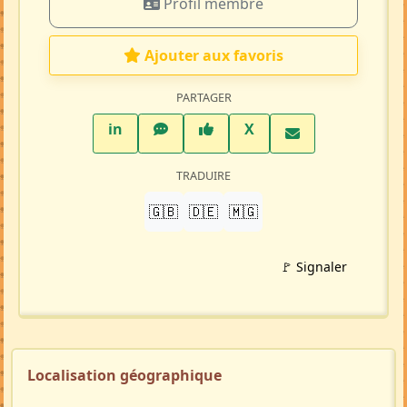
Profil membre
Ajouter aux favoris
PARTAGER
LinkedIn
WhatsApp
Facebook
Twitter X
in
X
TRADUIRE
🇬🇧
🇩🇪
🇲🇬
🚩 Signaler
Localisation géographique