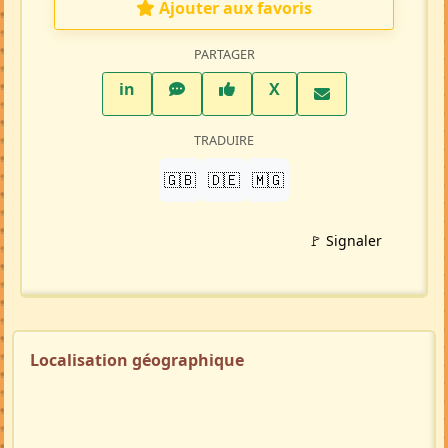
Ajouter aux favoris
PARTAGER
LinkedIn
WhatsApp
Facebook
Twitter X
in
X
TRADUIRE
🇬🇧
🇩🇪
🇲🇬
🚩 Signaler
Localisation géographique