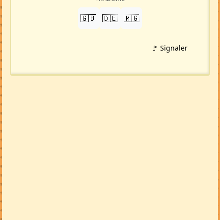
🇬🇧
🇩🇪
🇲🇬
🚩 Signaler