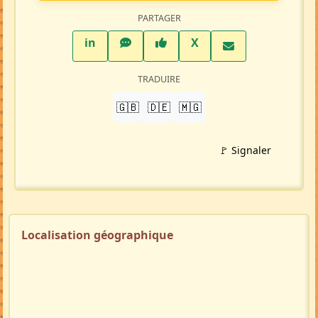
Ajouter aux favoris
PARTAGER
LinkedIn
WhatsApp
Facebook
Twitter X
in
X
TRADUIRE
🇬🇧
🇩🇪
🇲🇬
🚩 Signaler
Localisation géographique