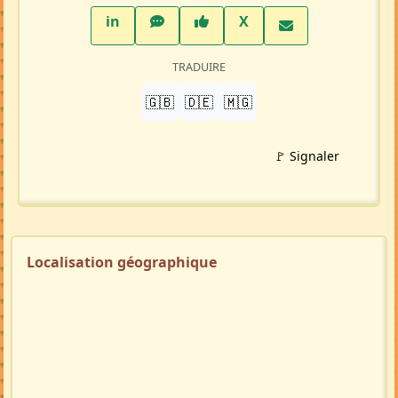
LinkedIn
WhatsApp
Facebook
Twitter X
in
X
TRADUIRE
🇬🇧
🇩🇪
🇲🇬
🚩 Signaler
Localisation géographique