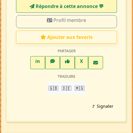
Répondre à cette annonce 💬​
Profil membre
Ajouter aux favoris
PARTAGER
LinkedIn
WhatsApp
Facebook
Twitter X
in
X
TRADUIRE
🇬🇧
🇩🇪
🇲🇬
🚩 Signaler