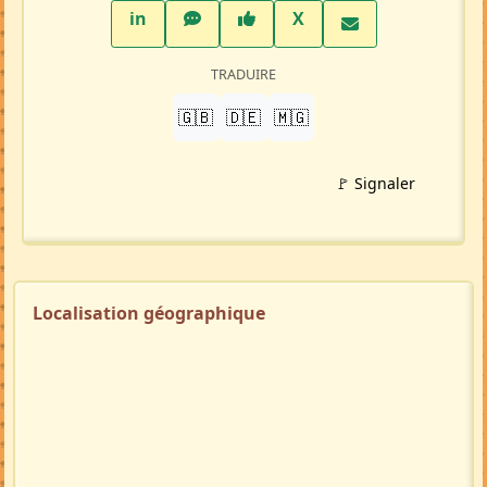
LinkedIn
WhatsApp
Facebook
Twitter X
in
X
TRADUIRE
🇬🇧
🇩🇪
🇲🇬
🚩 Signaler
Localisation géographique