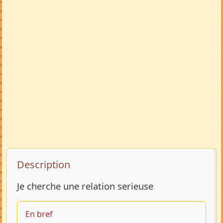
Description de l’annonce
Description
Je cherche une relation serieuse
En bref