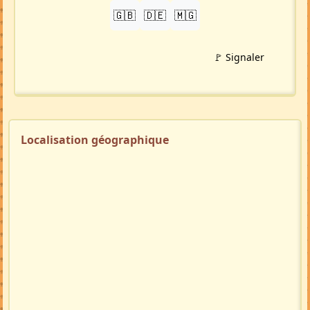
TRADUIRE
🇬🇧
🇩🇪
🇲🇬
🚩 Signaler
Localisation géographique