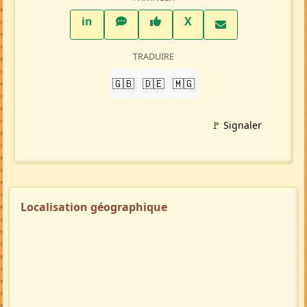
LinkedIn
WhatsApp
Facebook
Twitter X
in
X
TRADUIRE
🇬🇧
🇩🇪
🇲🇬
🚩 Signaler
Localisation géographique