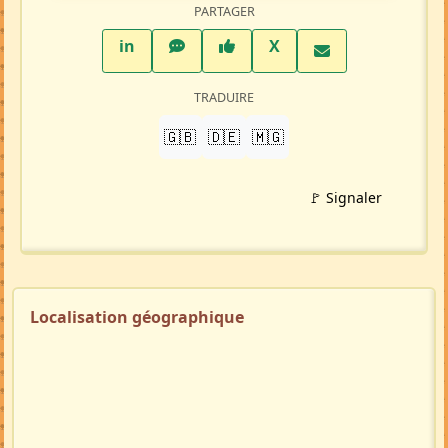
PARTAGER
LinkedIn
WhatsApp
Facebook
Twitter X
in
X
TRADUIRE
🇬🇧
🇩🇪
🇲🇬
🚩 Signaler
Localisation géographique