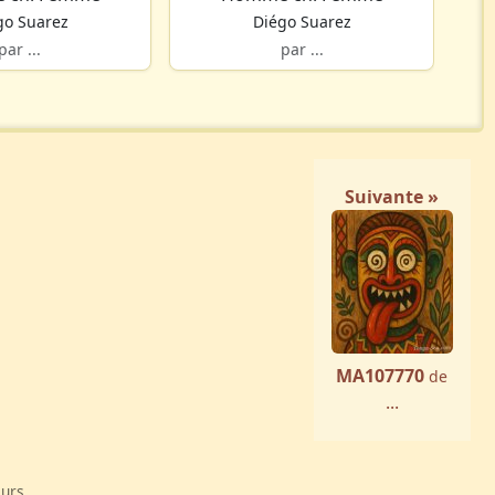
go Suarez
Diégo Suarez
par ...
par ...
Suivante »
MA107770
de
...
eurs