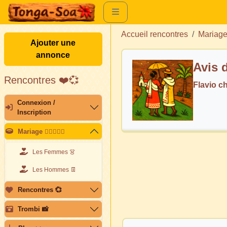
Accueil rencontres
Mariag
Ajouter une
annonce
Avis 
Rencontres ❤️💞
Flavio c
Connexion /
Inscription
Mariage 👩🏽‍❤️‍👨🏽
Les Femmes 👗
Les Hommes 👖
Rencontres 💞
Trombi 📸