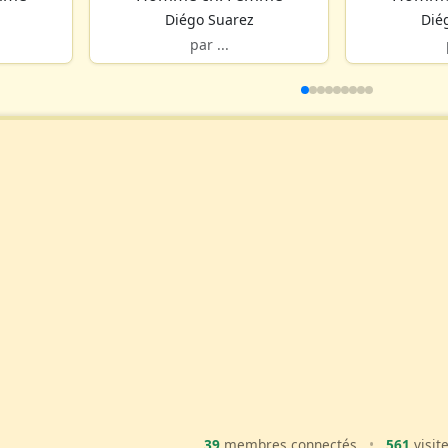
Diégo Suarez
Dié
par ...
39
membres connectés
•
561
visit