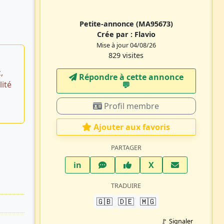
Petite-annonce
(MA95673)
Crée par :
Flavio
Mise à jour 04/08/26
829 visites
,
Répondre à cette annonce
ité
💬​
Profil membre
Ajouter aux favoris
PARTAGER
LinkedIn
WhatsApp
Facebook
Twitter X
in
X
TRADUIRE
🇬🇧
🇩🇪
🇲🇬
🚩 Signaler