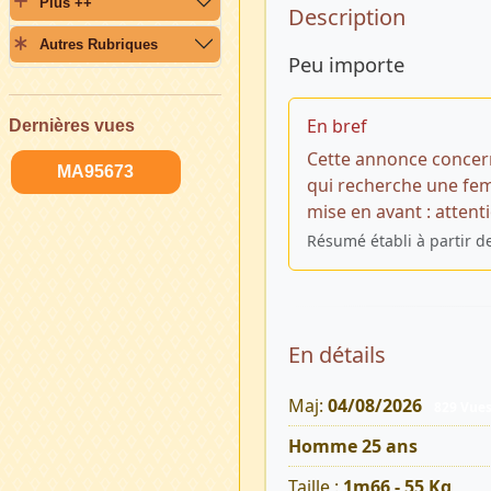
Plus ++
Description 
Description
Autres Rubriques
Peu importe
En bref
Dernières vues
Cette annonce concer
MA95673
qui recherche une fem
mise en avant : attent
Résumé établi à partir d
En détails
Maj:
04/08/2026
829 Vue
Homme 25 ans
Taille :
1m66 - 55 Kg