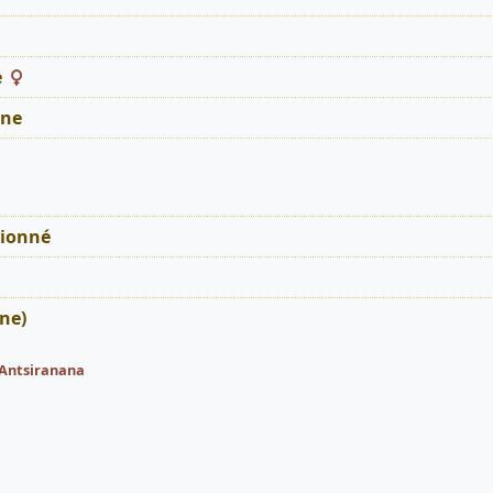
e
ne
tionné
ne)
Antsiranana