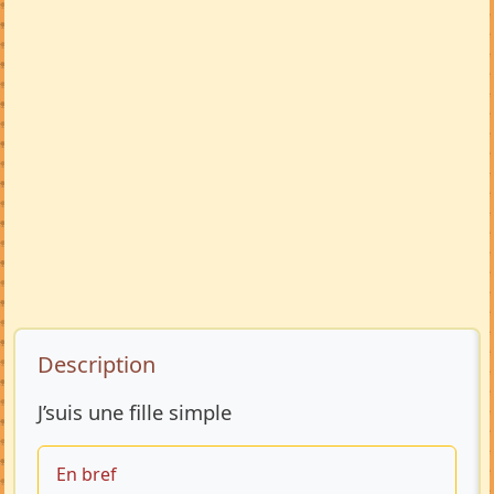
Description de l’annonce
Description
J’suis une fille simple
En bref