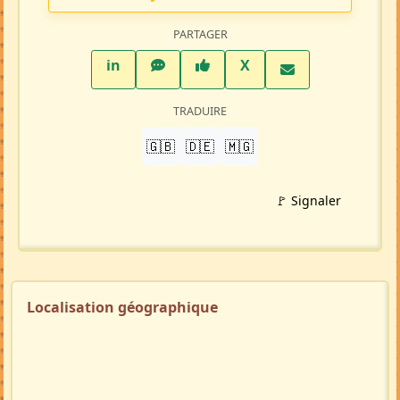
PARTAGER
LinkedIn
WhatsApp
Facebook
Twitter X
in
X
TRADUIRE
🇬🇧
🇩🇪
🇲🇬
🚩 Signaler
Localisation géographique