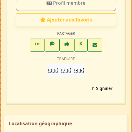
Profil membre
Ajouter aux favoris
PARTAGER
LinkedIn
WhatsApp
Facebook
Twitter X
in
X
TRADUIRE
🇬🇧
🇩🇪
🇲🇬
🚩 Signaler
Localisation géographique