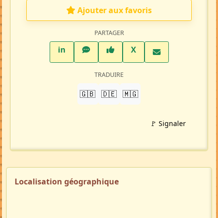
Ajouter aux favoris
PARTAGER
LinkedIn
WhatsApp
Facebook
Twitter X
in
X
TRADUIRE
🇬🇧
🇩🇪
🇲🇬
🚩 Signaler
Localisation géographique