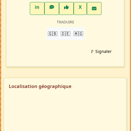
LinkedIn
WhatsApp
Facebook
Twitter X
in
X
TRADUIRE
🇬🇧
🇩🇪
🇲🇬
🚩 Signaler
Localisation géographique