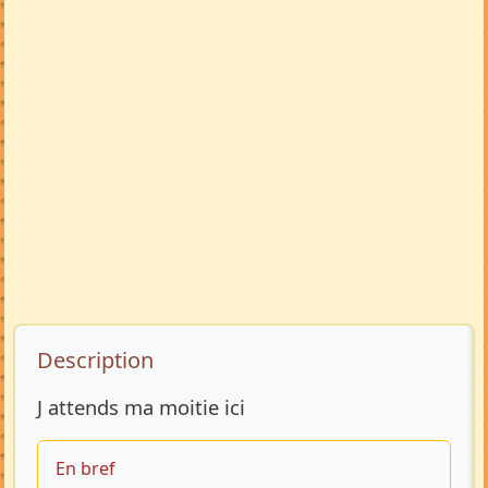
Description de l’annonce
Description
J attends ma moitie ici
En bref