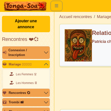
Accueil rencontres
Mariag
Ajouter une
annonce
Relati
Rencontres ❤️💞
Patricia 
Connexion /
Inscription
Mariage 👩🏽‍❤️‍👨🏽
Les Femmes 👗
Les Hommes 👖
Rencontres 💞
Trombi 📸