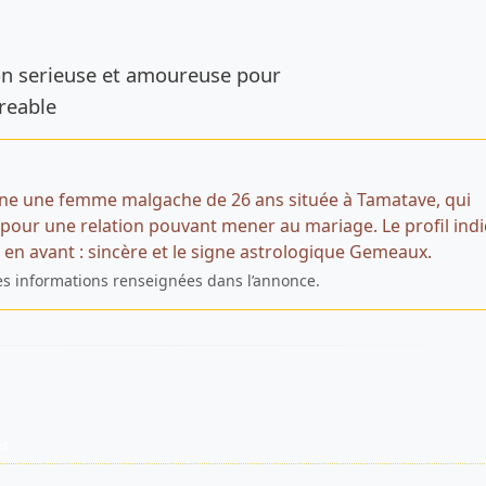
de l’annonce
ion serieuse et amoureuse pour
reable
ne une femme malgache de 26 ans située à Tamatave, qui
our une relation pouvant mener au mariage. Le profil ind
 en avant : sincère et le signe astrologique Gemeaux.
es informations renseignées dans l’annonce.
es