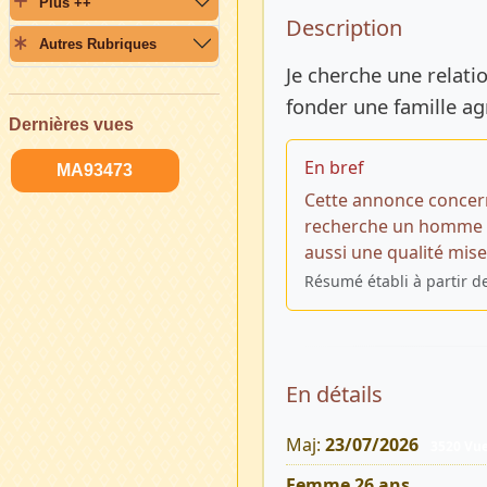
Plus ++
Description 
Description
Autres Rubriques
Je cherche une relat
fonder une famille ag
Dernières vues
En bref
MA93473
Cette annonce concer
recherche un homme p
aussi une qualité mise
Résumé établi à partir d
En détails
Maj:
23/07/2026
3520 Vu
Femme 26 ans