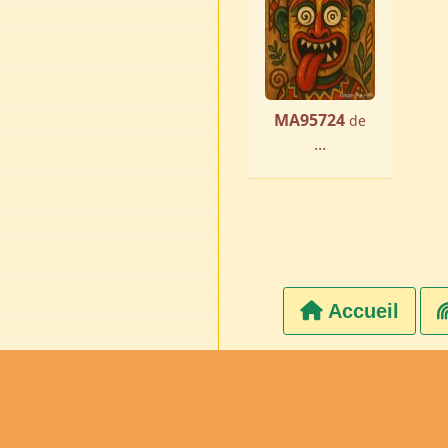
MA95724
de
...
Accueil