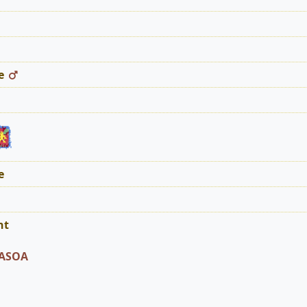
e
e
nt
RASOA