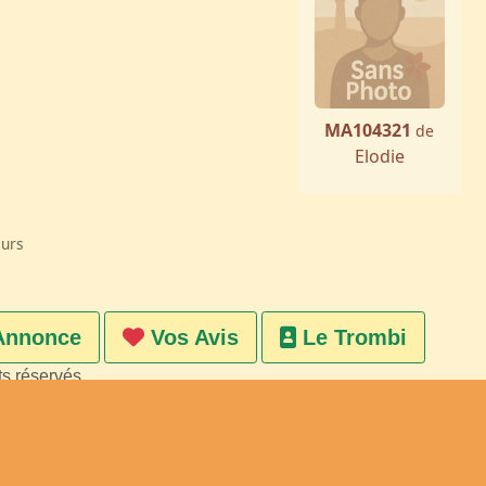
MA104321
de
Elodie
eurs
Annonce
Vos Avis
Le Trombi
ts réservés
on