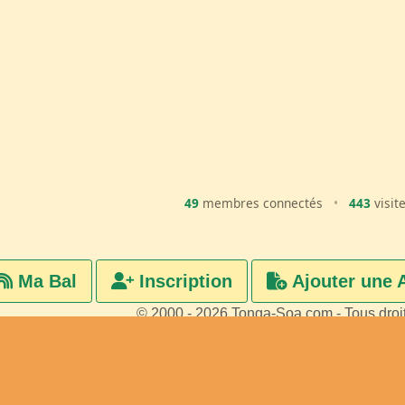
49
membres connectés
•
443
visit
Ma Bal
Inscription
Ajouter une 
© 2000 - 2026 Tonga-Soa.com - Tous droi
Ecrire au site pour toute questi