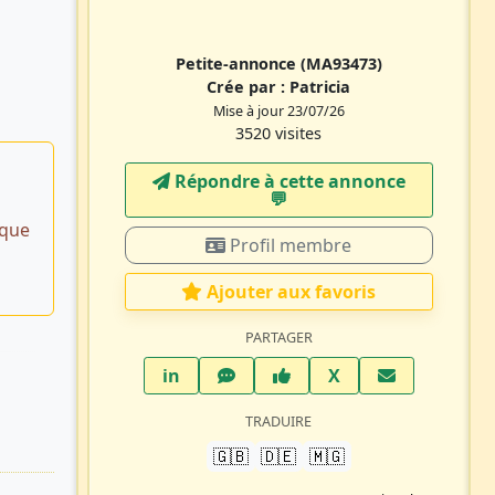
Petite-annonce
(MA93473)
Crée par :
Patricia
Mise à jour 23/07/26
3520 visites
Répondre à cette annonce
💬​
ique
Profil membre
Ajouter aux favoris
PARTAGER
LinkedIn
WhatsApp
Facebook
Twitter X
in
X
TRADUIRE
🇬🇧
🇩🇪
🇲🇬