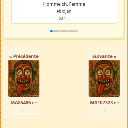
Homme ch. Femme
Abidjan
par ...
« Précédente
Suivante »
MA85486
MA107323
de
de
...
...