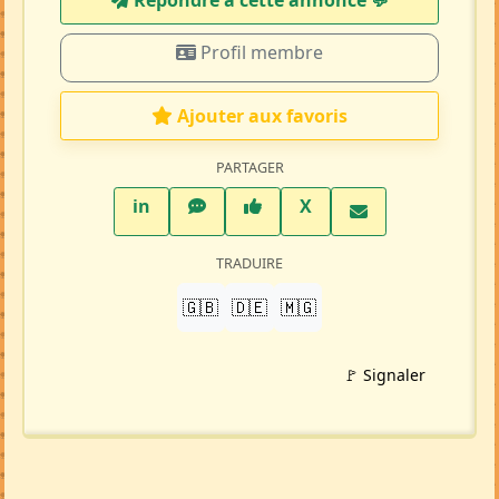
Répondre à cette annonce 💬​
Profil membre
Ajouter aux favoris
PARTAGER
LinkedIn
WhatsApp
Facebook
Twitter X
in
X
TRADUIRE
🇬🇧
🇩🇪
🇲🇬
🚩 Signaler