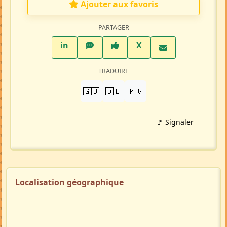
Ajouter aux favoris
PARTAGER
LinkedIn
WhatsApp
Facebook
Twitter X
in
X
TRADUIRE
🇬🇧
🇩🇪
🇲🇬
🚩 Signaler
Localisation géographique