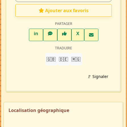
Ajouter aux favoris
PARTAGER
LinkedIn
WhatsApp
Facebook
Twitter X
in
X
TRADUIRE
🇬🇧
🇩🇪
🇲🇬
🚩 Signaler
Localisation géographique