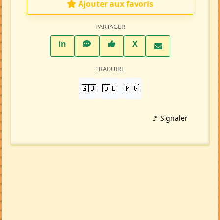
Ajouter aux favoris
PARTAGER
LinkedIn
WhatsApp
Facebook
Twitter X
in
X
TRADUIRE
🇬🇧
🇩🇪
🇲🇬
🚩 Signaler