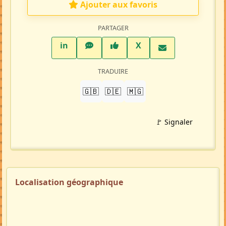
Ajouter aux favoris
PARTAGER
LinkedIn
WhatsApp
Facebook
Twitter X
in
X
TRADUIRE
🇬🇧
🇩🇪
🇲🇬
🚩 Signaler
Localisation géographique