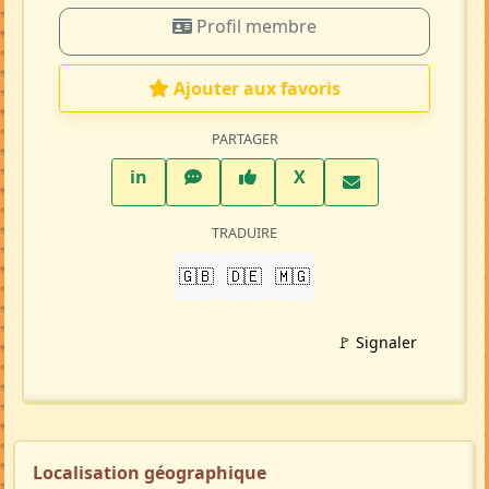
Profil membre
Ajouter aux favoris
PARTAGER
LinkedIn
WhatsApp
Facebook
Twitter X
in
X
TRADUIRE
🇬🇧
🇩🇪
🇲🇬
🚩 Signaler
Localisation géographique