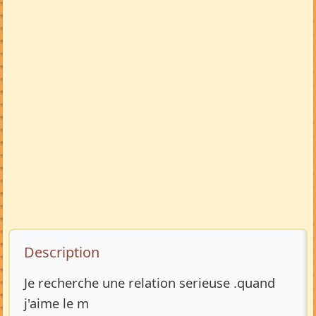
Description de l’annonce
Description
Je recherche une relation serieuse .quand
j'aime le m