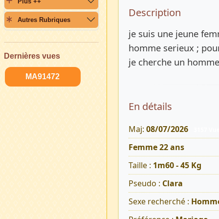
Plus ++
Description 
Description
Autres Rubriques
je suis une jeune fe
homme serieux ; pou
Dernières vues
je cherche un homme
MA91472
En détails
Maj:
08/07/2026
3157 Vu
Femme 22 ans
Taille :
1m60 - 45 Kg
Pseudo :
Clara
Sexe recherché :
Homm