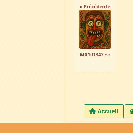
« Précédente
MA101842
de
...
Accueil