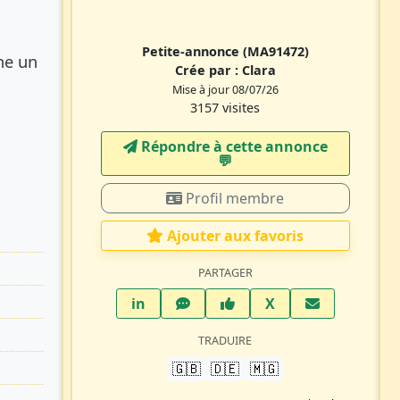
Petite-annonce
(MA91472)
he un
Crée par :
Clara
Mise à jour 08/07/26
3157 visites
Répondre à cette annonce
💬​
Profil membre
Ajouter aux favoris
PARTAGER
LinkedIn
WhatsApp
Facebook
Twitter X
in
X
TRADUIRE
🇬🇧
🇩🇪
🇲🇬