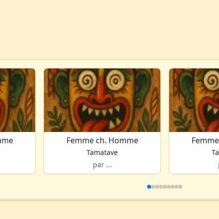
mme
Femme ch. Homme
Femme
Tamatave
T
par ...