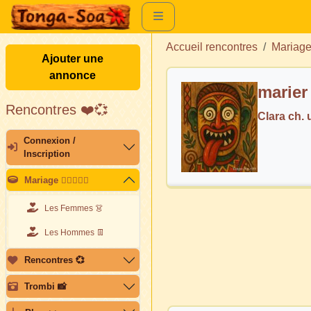
Accueil rencontres
Mariag
Ajouter une
annonce
marier
Rencontres ❤️💞
Clara ch.
Connexion /
Inscription
Mariage 👩🏽‍❤️‍👨🏽
Les Femmes 👗
Les Hommes 👖
Rencontres 💞
Trombi 📸