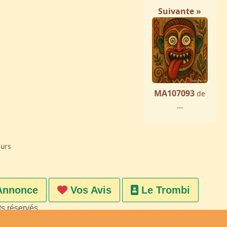
Suivante »
MA107093
de
...
eurs
Annonce
Vos Avis
Le Trombi
ts réservés