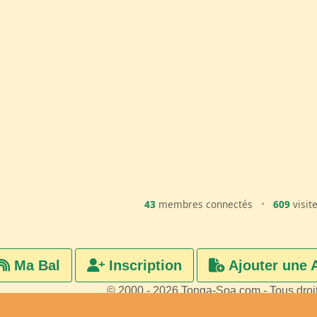
43
membres connectés
•
609
visit
Ma Bal
Inscription
Ajouter une 
© 2000 - 2026 Tonga-Soa.com - Tous droi