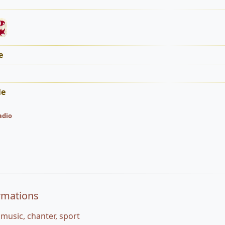
e
le
dio
rmations
 music, chanter, sport