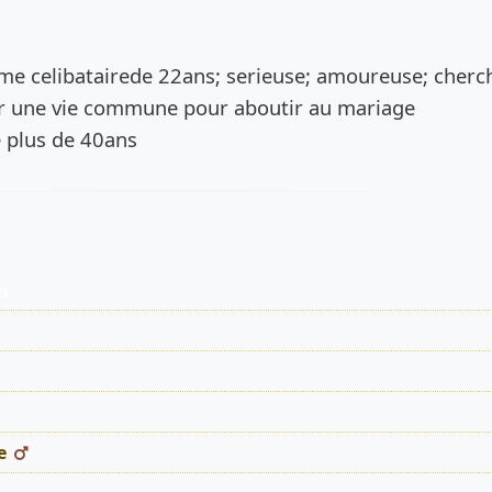
de l’annonce
mme celibatairede 22ans; serieuse; amoureuse; cherc
r une vie commune pour aboutir au mariage
 plus de 40ans
es
e