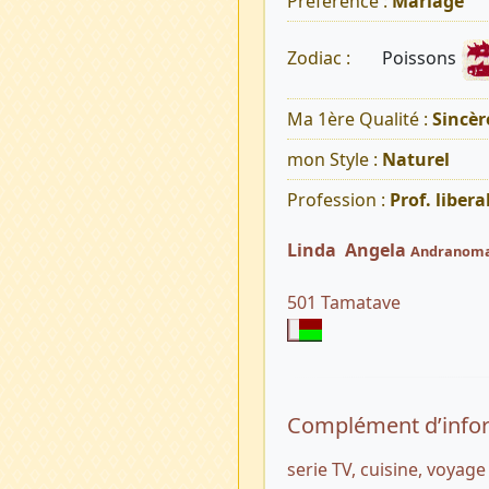
Préférence :
Mariage
Poissons
Zodiac :
Ma 1ère Qualité :
Sincèr
mon Style :
Naturel
Profession :
Prof. libera
Linda Angela
Andranoma
501 Tamatave
Complément d’info
serie TV, cuisine, voyage