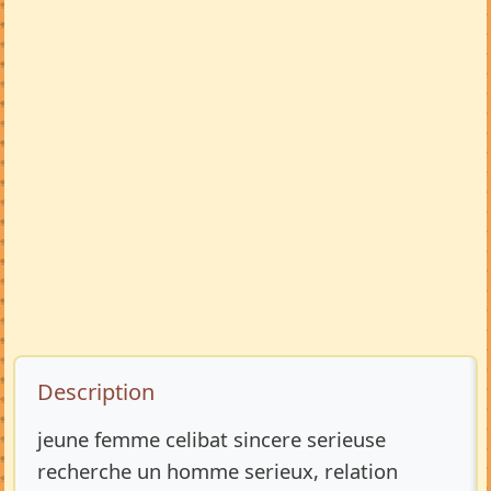
Description de l’annonce
Description
jeune femme celibat sincere serieuse
recherche un homme serieux, relation