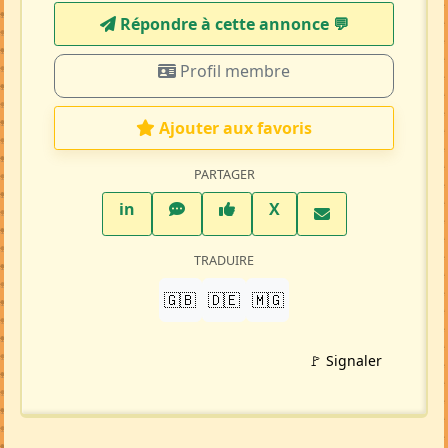
2275 visites
Répondre à cette annonce 💬​
Profil membre
Ajouter aux favoris
PARTAGER
LinkedIn
WhatsApp
Facebook
Twitter X
in
X
TRADUIRE
🇬🇧
🇩🇪
🇲🇬
🚩 Signaler