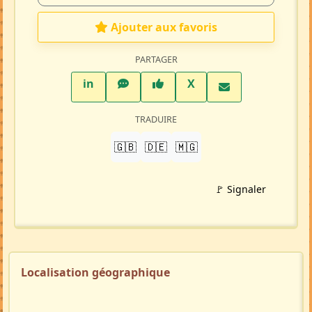
Ajouter aux favoris
PARTAGER
LinkedIn
WhatsApp
Facebook
Twitter X
in
X
TRADUIRE
🇬🇧
🇩🇪
🇲🇬
🚩 Signaler
Localisation géographique