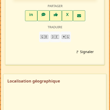
PARTAGER
LinkedIn
WhatsApp
Facebook
Twitter X
in
X
TRADUIRE
🇬🇧
🇩🇪
🇲🇬
🚩 Signaler
Localisation géographique