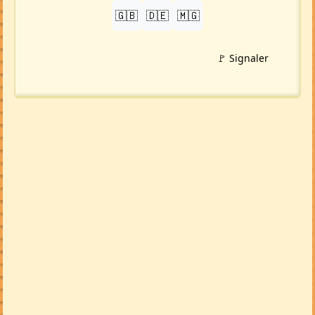
🇬🇧
🇩🇪
🇲🇬
🚩 Signaler