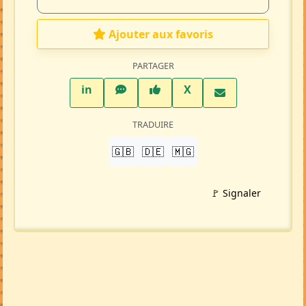
Ajouter aux favoris
PARTAGER
LinkedIn
WhatsApp
Facebook
Twitter X
in
X
TRADUIRE
🇬🇧
🇩🇪
🇲🇬
🚩 Signaler