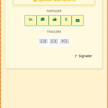
PARTAGER
LinkedIn
WhatsApp
Facebook
Twitter X
in
X
TRADUIRE
🇬🇧
🇩🇪
🇲🇬
🚩 Signaler