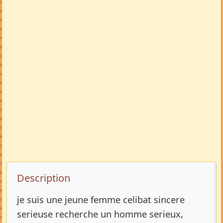
Description de l’annonce
Description
je suis une jeune femme celibat sincere
serieuse recherche un homme serieux,