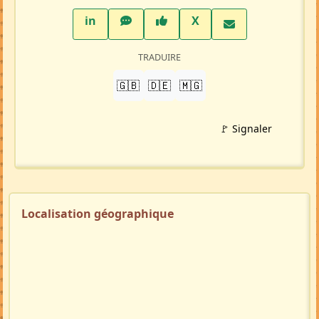
PARTAGER
LinkedIn
WhatsApp
Facebook
Twitter X
in
X
TRADUIRE
🇬🇧
🇩🇪
🇲🇬
🚩 Signaler
Localisation géographique