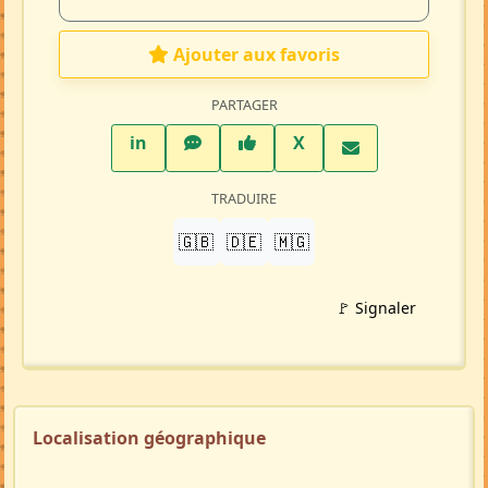
Ajouter aux favoris
PARTAGER
LinkedIn
WhatsApp
Facebook
Twitter X
in
X
TRADUIRE
🇬🇧
🇩🇪
🇲🇬
🚩 Signaler
Localisation géographique