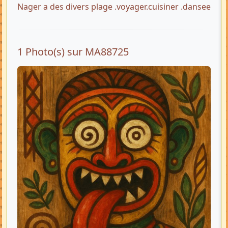
Nager a des divers plage .voyager.cuisiner .dansee
1 Photo(s) sur MA88725