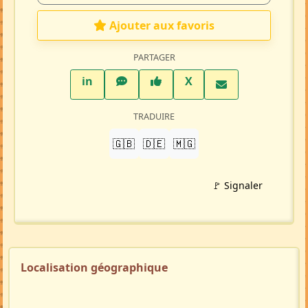
Ajouter aux favoris
PARTAGER
LinkedIn
WhatsApp
Facebook
Twitter X
in
X
TRADUIRE
🇬🇧
🇩🇪
🇲🇬
🚩 Signaler
Localisation géographique