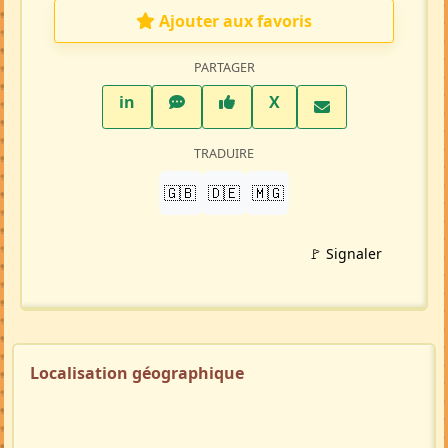
Ajouter aux favoris
PARTAGER
LinkedIn
WhatsApp
Facebook
Twitter X
in
X
TRADUIRE
🇬🇧
🇩🇪
🇲🇬
🚩 Signaler
Localisation géographique