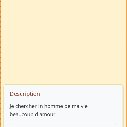
Description de l’annonce
Description
Je chercher in homme de ma vie
beaucoup d amour