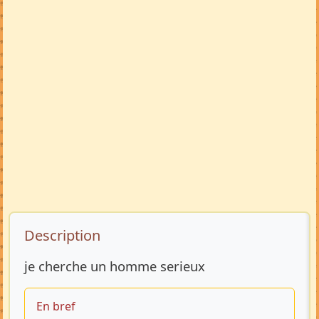
Description de l’annonce
Description
je cherche un homme serieux
En bref