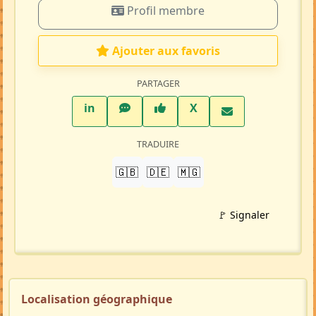
Profil membre
Ajouter aux favoris
PARTAGER
LinkedIn
WhatsApp
Facebook
Twitter X
in
X
TRADUIRE
🇬🇧
🇩🇪
🇲🇬
🚩 Signaler
Localisation géographique