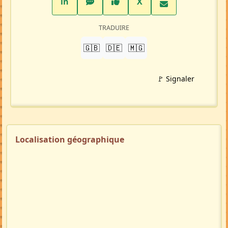
LinkedIn
WhatsApp
Facebook
Twitter X
in
X
TRADUIRE
🇬🇧
🇩🇪
🇲🇬
🚩 Signaler
Localisation géographique