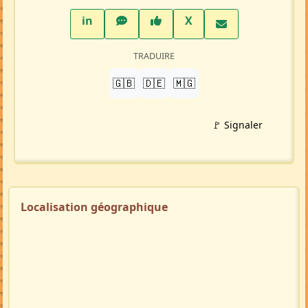
LinkedIn
WhatsApp
Facebook
Twitter X
in
X
TRADUIRE
🇬🇧
🇩🇪
🇲🇬
🚩 Signaler
Localisation géographique