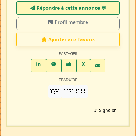
Mise à jour 06/07/26
1514 visites
Répondre à cette annonce 💬​
Profil membre
Ajouter aux favoris
PARTAGER
LinkedIn
WhatsApp
Facebook
Twitter X
in
X
TRADUIRE
🇬🇧
🇩🇪
🇲🇬
🚩 Signaler