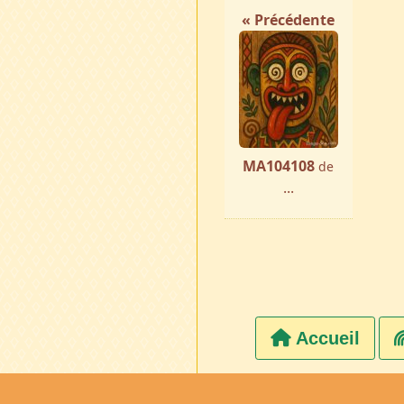
« Précédente
MA104108
de
...
Accueil