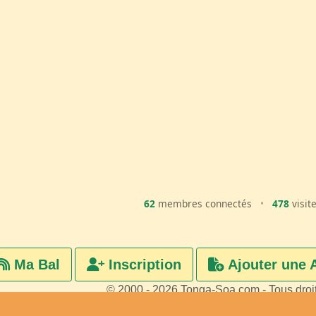
62
membres connectés
•
478
visit
Ma Bal
Inscription
Ajouter une 
© 2000 - 2026 Tonga-Soa.com - Tous droi