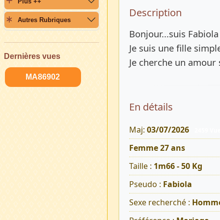
Plus ++
Description 
Description
Autres Rubriques
Bonjour...suis Fabiola
Je suis une fille simpl
Dernières vues
Je cherche un amour 
MA86902
En détails
Maj:
03/07/2026
2459 Vu
Femme 27 ans
Taille :
1m66 - 50 Kg
Pseudo :
Fabiola
Sexe recherché :
Homm