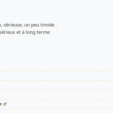
de l’annonce
e, sérieuse, un peu timide .
sérieux et à long terme
es
e