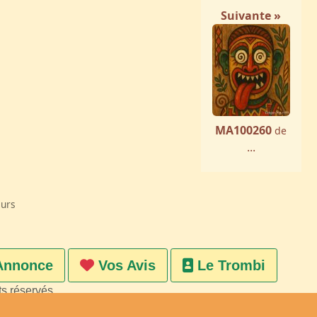
Suivante »
MA100260
de
...
eurs
Annonce
Vos Avis
Le Trombi
ts réservés