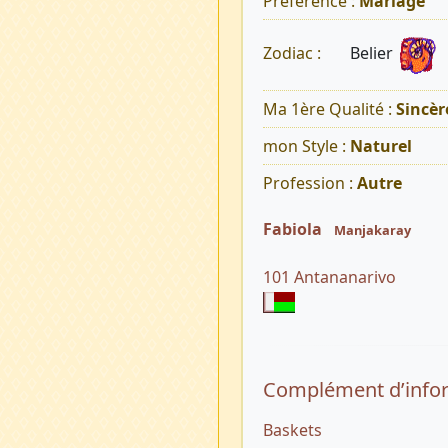
Préférence :
Mariage
Belier
Zodiac :
Ma 1ère Qualité :
Sincèr
mon Style :
Naturel
Profession :
Autre
Fabiola
Manjakaray
101 Antananarivo
Complément d’info
Baskets