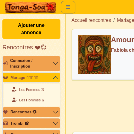
Accueil rencontres
Mariag
Ajouter une
annonce
Amour 
Rencontres ❤️💞
Fabiola c
Connexion /
Inscription
Mariage 👩🏽‍❤️‍👨🏽
Les Femmes 👗
Les Hommes 👖
Rencontres 💞
Trombi 📸