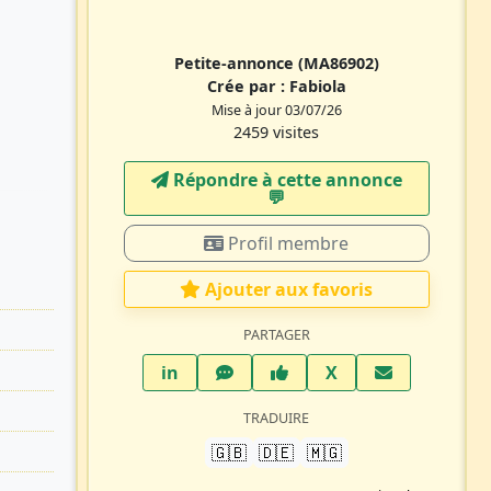
Petite-annonce
(MA86902)
Crée par :
Fabiola
Mise à jour 03/07/26
2459 visites
Répondre à cette annonce
💬​
Profil membre
Ajouter aux favoris
PARTAGER
LinkedIn
WhatsApp
Facebook
Twitter X
in
X
TRADUIRE
🇬🇧
🇩🇪
🇲🇬